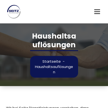
Zum
Inhalt
springen
Haushaltsa
uflösungen
Startseite
-
Haushaltsauflösunge
n
Wir bei Seitz Dienstleistungen verstehen, dass